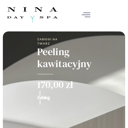
ZABIEGI NA
TWARZ
Peeling
kawitacyjny
170,00
zł
[
Zabieg
]