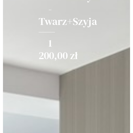
-
Twarz+Szyja
1
200,00
zł