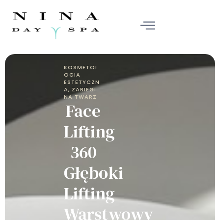
KOSMETOL
OGIA
ESTETYCZN
A
,
ZABIEGI
NA TWARZ
Face
Lifting
360
Głęboki
Lifting
Warstwowy